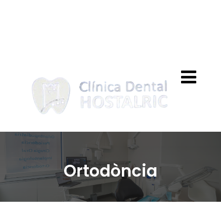
clinicahostalric@outlook.es
972 86 40 57
Ortodòncia