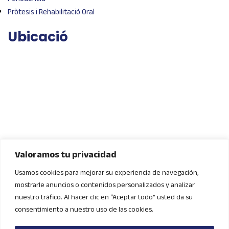
Pròtesis i Rehabilitació Oral
Ubicació
Valoramos tu privacidad
Usamos cookies para mejorar su experiencia de navegación,
Contacte
mostrarle anuncios o contenidos personalizados y analizar
nuestro tráfico. Al hacer clic en “Aceptar todo” usted da su
972 86 40 57
consentimiento a nuestro uso de las cookies.
clinicahostalric@outlook.es