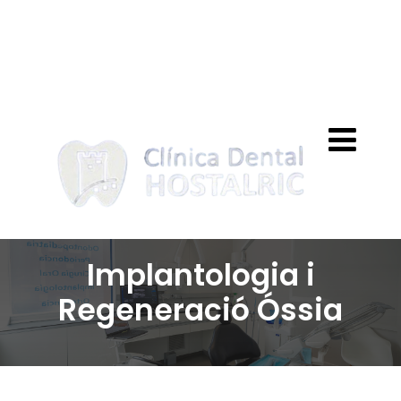
clinicahostalric@outlook.es
972 86 40 57
Implantologia i
Regeneració Óssia