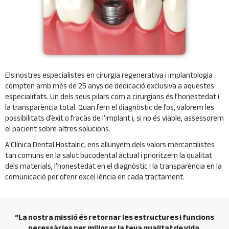
Els nostres especialistes en cirurgia regenerativa i implantologia
compten amb més de 25 anys de dedicació exclusiva a aquestes
especialitats. Un dels seus pilars com a cirurgians és l’honestedat i
la transparència total. Quan fem el diagnòstic de l’os, valorem les
possibilitats d’èxit o fracàs de l’implant i, si no és viable, assessorem
el pacient sobre altres solucions.
A Clínica Dental Hostalric, ens allunyem dels valors mercantilistes
tan comuns en la salut bucodental actual i prioritzem la qualitat
dels materials, l’honestedat en el diagnòstic i la transparència en la
comunicació per oferir excel·lència en cada tractament.
“La nostra missió és retornar les estructures i funcions
necessàries per millorar la teva qualitat de vida,