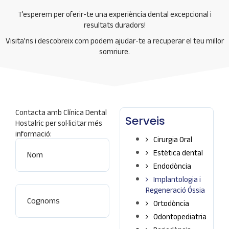
T’esperem per oferir-te una experiència dental excepcional i
resultats duradors!
Visita’ns i descobreix com podem ajudar-te a recuperar el teu millor
somriure.
Contacta amb Clínica Dental
Serveis
Hostalric per sol·licitar més
Nombre
informació:
Cirurgia Oral
Estètica dental
Endodòncia
Apellidos
Implantologia i
Regeneració Óssia
Ortodòncia
Odontopediatria
Email