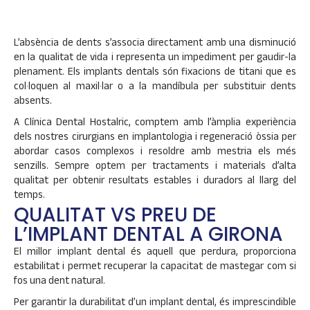
L’absència de dents s’associa directament amb una disminució
en la qualitat de vida i representa un impediment per gaudir-la
plenament. Els implants dentals són fixacions de titani que es
col·loquen al maxil·lar o a la mandíbula per substituir dents
absents.
A Clínica Dental Hostalric, comptem amb l’àmplia experiència
dels nostres cirurgians en implantologia i regeneració òssia per
abordar casos complexos i resoldre amb mestria els més
senzills. Sempre optem per tractaments i materials d’alta
qualitat per obtenir resultats estables i duradors al llarg del
temps.
QUALITAT VS PREU DE
L’IMPLANT DENTAL A GIRONA
El millor implant dental és aquell que perdura, proporciona
estabilitat i permet recuperar la capacitat de mastegar com si
fos una dent natural.
Per garantir la durabilitat d’un implant dental, és imprescindible