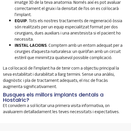
imatge 3D de la teva anatomia. Només així es pot avaluar
correctament el gruix i la densitat de l’os on es col·locarà
l’implant.
EQUIP
. Tots els nostres tractaments de regeneració òssia
són realitzats per un equip especialitzat format per dos
cirurgians, dues auxiliars i una anestesista si el pacient ho
necessita.
INSTAL·LACIONS
. Comptem amb un entorn adequat per a
cirurgies d’aquesta naturalesa: un quiròfan amb un circuit
estèril que minimitza qualsevol possible complicació.
La col·locació de l’implant ha de tenir com a objectiu principal la
seva estabilitat i durabilitat a llarg termini. Sense una anàlisi,
diagnòstic i pla de tractament adequats, el risc de fracàs
augmenta significativament.
Busques els millors implants dentals a
Hostalric?
Et convidem a sol·licitar una primera visita informativa, on
avaluarem detalladament les teves necessitats i expectatives.