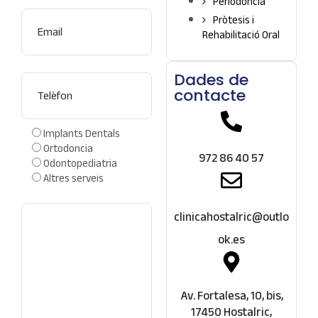
Periodòncia
Pròtesis i
Rehabilitació Oral
Teléfono
Dades de
contacte
Implants Dentals
Ortodoncia
972 86 40 57
Odontopediatria
Altres serveis
Comentarios
clinicahostalric@outlo
ok.es
Av. Fortalesa, 10, bis,
17450 Hostalric,