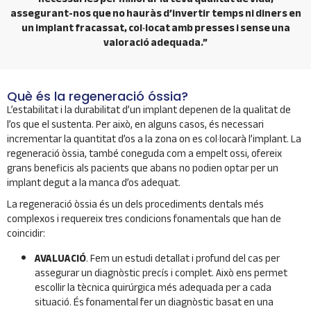
assegurant-nos que no hauràs d’invertir temps ni diners en
un implant fracassat, col·locat amb presses i sense una
valoració adequada.”
Què és la regeneració óssia?
L’estabilitat i la durabilitat d’un implant depenen de la qualitat de
l’os que el sustenta. Per això, en alguns casos, és necessari
incrementar la quantitat d’os a la zona on es col·locarà l’implant. La
regeneració òssia, també coneguda com a empelt ossi, ofereix
grans beneficis als pacients que abans no podien optar per un
implant degut a la manca d’os adequat.
La regeneració òssia és un dels procediments dentals més
complexos i requereix tres condicions fonamentals que han de
coincidir:
AVALUACIÓ
. Fem un estudi detallat i profund del cas per
assegurar un diagnòstic precís i complet. Això ens permet
escollir la tècnica quirúrgica més adequada per a cada
situació. És fonamental fer un diagnòstic basat en una