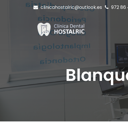
clinicahostalric@outlook.es
972 86 
Blanqu