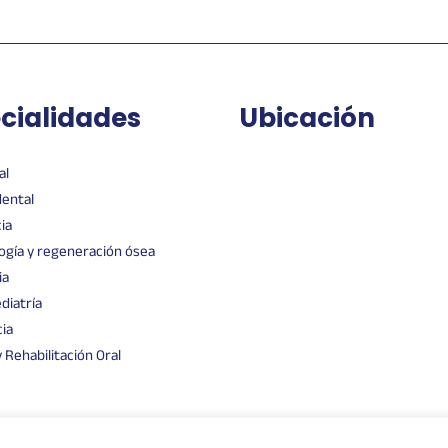
cialidades
Ubicación
al
dental
ia
ogía y regeneración ósea
ia
diatría
ia
 Rehabilitación Oral