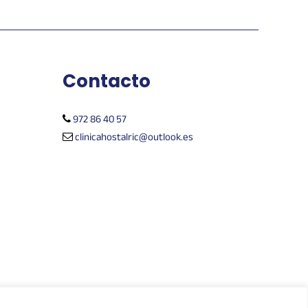
Contacto
972 86 40 57
clinicahostalric@outlook.es