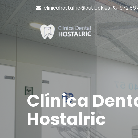
clinicahostalric@outlook.es
972 86 
Clínica Dent
Hostalric