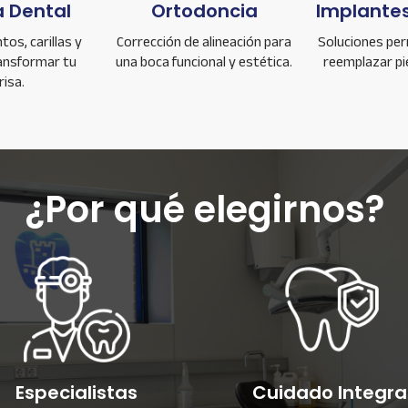
a Dental
Ortodoncia
Implantes
os, carillas y
Corrección de alineación para
Soluciones pe
ansformar tu
una boca funcional y estética.
reemplazar pi
isa.
¿Por qué elegirnos?
Especialistas
Cuidado Integra