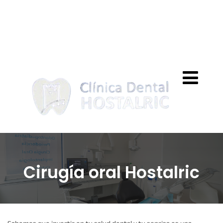
clinicahostalric@outlook.es
972 86 40 57
Cirugía oral Hostalric